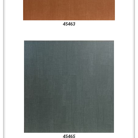
45463
45465