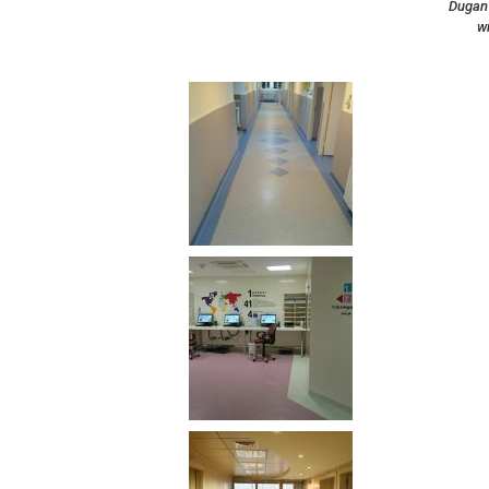
Dugan
w