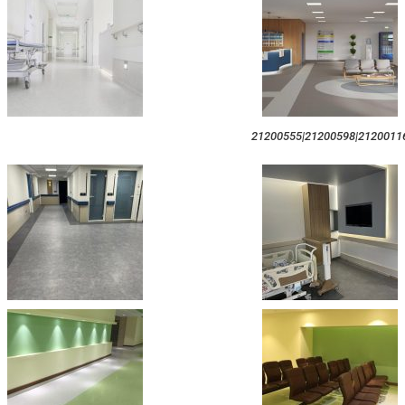
21200116|21200598|212005