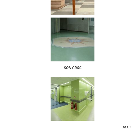
SONY DSC
– ALG