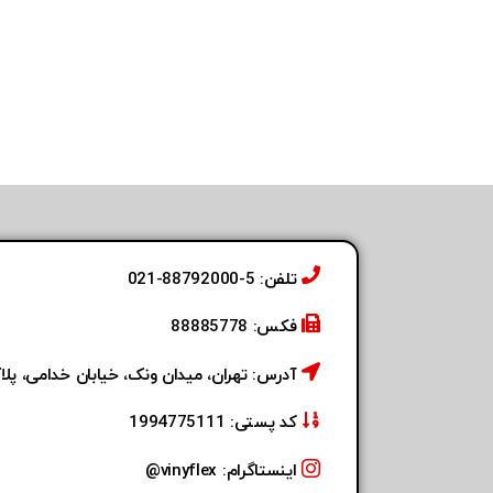
تلفن: 5-88792000-021
فکس: 88885778
آدرس: تهران، میدان ونک، خیابان خدامی، پلاک 
کد پستی: 1994775111
اینستاگرام: vinyflex@